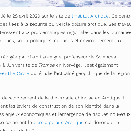
blié le 28 avril 2020 sur le site de
l’Institut Arctique
. Ce centr
des liées à la sécurité du Cercle polaire arctique. Ses trava
ntéressent aux problématiques régionales dans les domaine
miques, socio-politiques, culturels et environnementaux.
t rédigée par Marc Lanteigne, professeur de Sciences
é à l’Université de
Tromsø
en Norvège. Il est également
ver the Circle
qui étudie l’actualité géopolitique de la région
e développement de la diplomatie chinoise en Arctique. Il
t les leviers de construction de son identité dans la
 les enjeux économiques et l’émergence de risques nouveaux
ique comment le
Cercle polaire Arctique
est devenu une
nfluence de la Chine.