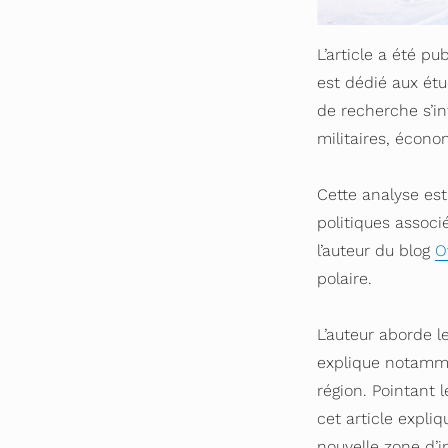
L’article a été pu
est dédié aux étu
de recherche s’i
militaires, écono
Cette analyse es
politiques associ
l’auteur du blog
O
polaire.
L’auteur aborde l
explique notammen
région. Pointant
cet article expl
nouvelle zone d’i