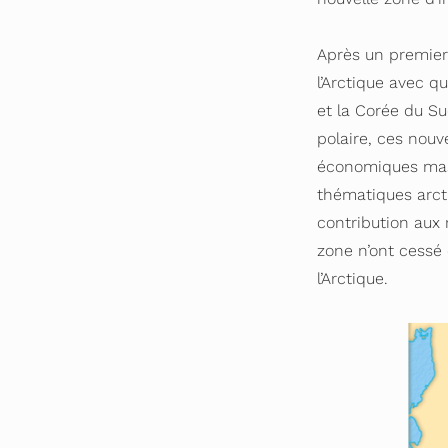
Après un premier 
l’Arctique avec qu
et la Corée du S
polaire, ces nou
économiques massi
thématiques arcti
contribution aux r
zone n’ont cessé 
l’Arctique.