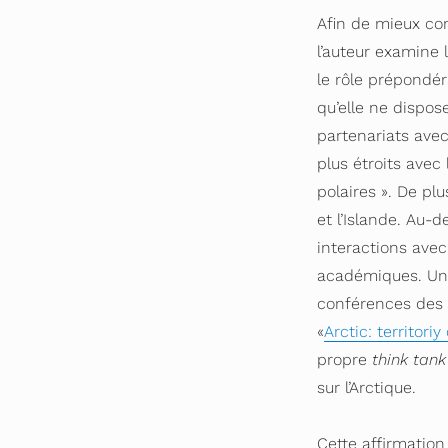
Afin de mieux com
l’auteur examine l
le rôle prépondér
qu’elle ne dispos
partenariats avec
plus étroits avec
polaires ». De pl
et l’Islande. Au-
interactions ave
académiques. Une
conférences des 
«
Arctic: territoriy
propre
think tank
sur l’Arctique.
Cette affirmation 