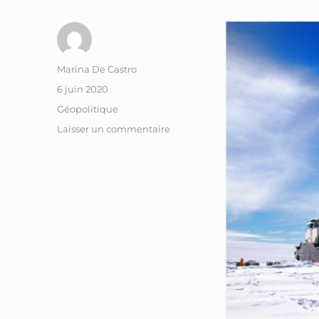
Auteur
Marina De Castro
Publié
6 juin 2020
le
Catégories
Géopolitique
sur
Laisser un commentaire
La
chine
en
Arctique
:
quels
enjeux
identitaires
?