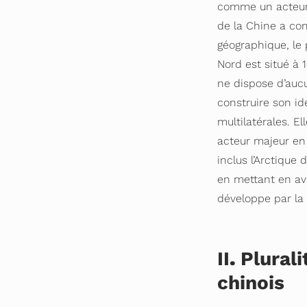
comme un acteur r
de la Chine a com
géographique, le 
Nord est situé à 
ne dispose d’aucu
construire son id
multilatérales. E
acteur majeur en 
inclus l’Arctique
en mettant en ava
développe par la
II
.
Plurali
chinois