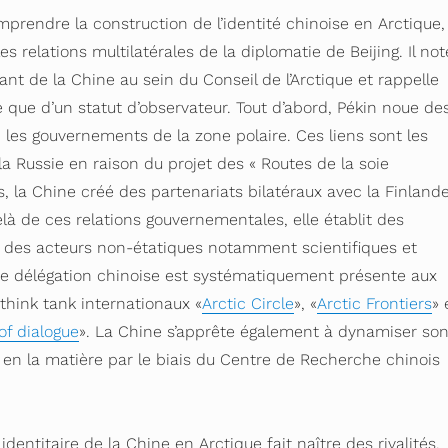
prendre la construction de l’identité chinoise en Arctique,
es relations multilatérales de la diplomatie de Beijing. Il not
ant de la Chine au sein du Conseil de l’Arctique et rappelle
e que d’un statut d’observateur. Tout d’abord, Pékin noue de
 les gouvernements de la zone polaire. Ces liens sont les
 la Russie en raison du projet des « Routes de la soie
us, la Chine créé des partenariats bilatéraux avec la Finland
delà de ces relations gouvernementales, elle établit des
c des acteurs non-étatiques notamment scientifiques et
 délégation chinoise est systématiquement présente aux
think tank internationaux «
Arctic Circle
», «
Arctic Frontiers
» 
 of dialogue
». La Chine s’apprête également à dynamiser so
en la matière par le biais du Centre de Recherche chinois
identitaire de la Chine en Arctique fait naître des rivalités.