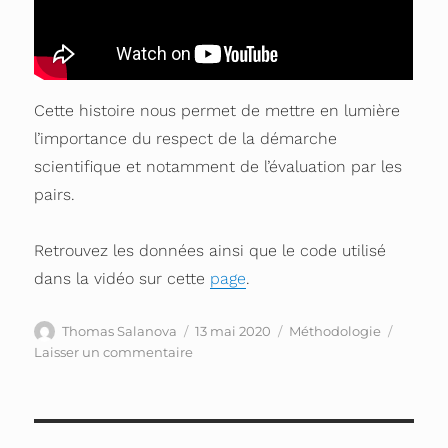
Cette histoire nous permet de mettre en lumière
l’importance du respect de la démarche
scientifique et notamment de l’évaluation par les
pairs.
Retrouvez les données ainsi que le code utilisé
dans la vidéo sur cette
page
.
Auteur
Publié
Catégories
Thomas Salanova
13 mai 2020
Méthodologie
le
sur
Laisser un commentaire
Quand
un
manque
de