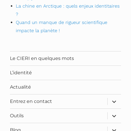
La chine en Arctique : quels enjeux identitaires
?
Quand un manque de rigueur scientifique
impacte la planète !
Le CIERI en quelques mots
L’identité
Actualité
ouvrir
Entrez en contact
le
sous-
menu
ouvrir
Outils
le
sous-
menu
ouvrir
Blog