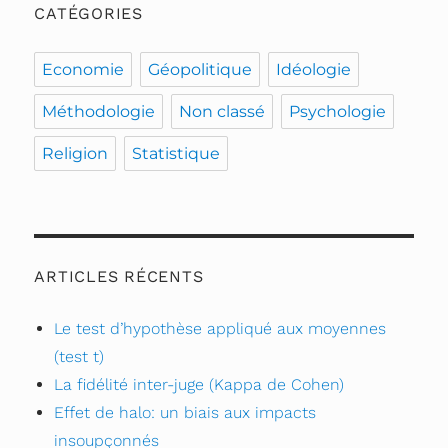
rigueur
CATÉGORIES
scientifique
impacte
Economie
Géopolitique
Idéologie
la
planète
Méthodologie
Non classé
Psychologie
!
Religion
Statistique
ARTICLES RÉCENTS
Le test d’hypothèse appliqué aux moyennes
(test t)
La fidélité inter-juge (Kappa de Cohen)
Effet de halo: un biais aux impacts
insoupçonnés