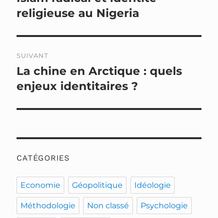
précédente :
religieuse au Nigeria
l’article
SUIVANT
La chine en Arctique : quels
Publication
suivante :
enjeux identitaires ?
CATÉGORIES
Economie
Géopolitique
Idéologie
Méthodologie
Non classé
Psychologie