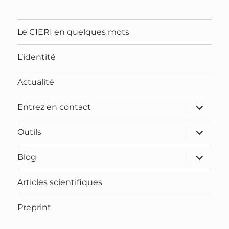
Le CIERI en quelques mots
L’identité
Actualité
ouvrir
Entrez en contact
le
sous-
menu
ouvrir
Outils
le
sous-
menu
ouvrir
Blog
le
sous-
menu
Articles scientifiques
Preprint