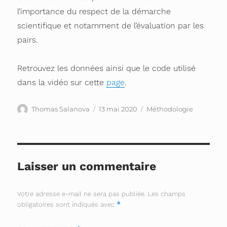
l’importance du respect de la démarche
scientifique et notamment de l’évaluation par les
pairs.
Retrouvez les données ainsi que le code utilisé
dans la vidéo sur cette
page
.
Auteur
Publié
Catégories
Thomas Salanova
13 mai 2020
Méthodologie
le
Laisser un commentaire
Votre adresse e-mail ne sera pas publiée.
Les champs
*
obligatoires sont indiqués avec