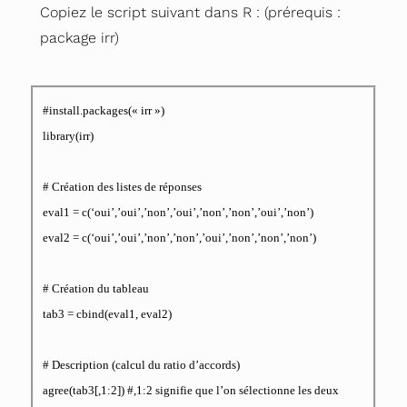
Copiez le script suivant dans R : (prérequis :
package irr)
#install.packages(« irr »)
library(irr)
# Création des listes de réponses
eval1 = c(‘oui’,’oui’,’non’,’oui’,’non’,’non’,’oui’,’non’)
eval2 = c(‘oui’,’oui’,’non’,’non’,’oui’,’non’,’non’,’non’)
# Création du tableau
tab3 = cbind(eval1, eval2)
# Description (calcul du ratio d’accords)
agree(tab3[,1:2]) #,1:2 signifie que l’on sélectionne les deux