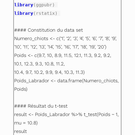
library
(ggpubr) 
library
(rstatix) 
#### Constitution du data set
Numero_chiots <- c(‘1’, ‘2’, ‘3’, ‘4’, ‘5’, ‘6’, ‘7’, ‘8’, ‘9’,
’10’,
’11’, ’12’, ’13’, ’14’, ’15’, ’16’, ’17’, ’18’, ’19’, ’20’)
Poids <- c(9.7, 10, 8.9, 11.5, 12.1, 11.3, 9.2, 9.2,
10.1, 12.3, 9.3, 10.8, 11.2,
10.4, 9.7, 10.2, 9.9, 9.4, 10.3, 11.3)
Poids_Labrador <- data.frame(Numero_chiots,
Poids)
#### Résultat du t-test
result <- Poids_Labrador %>% t_test(Poids ~ 1,
mu = 10.8)
result