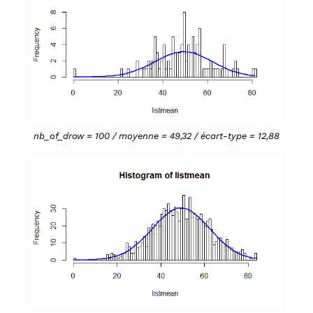
nb_of_drow = 100 / moyenne = 49,32 / écart-type = 12,88