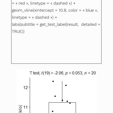
= « red », linetype = « dashed ») +
geom_vline(xintercept = 10.8, color = « blue »,
linetype = « dashed ») +
labs(subtitle = get_test_label(result, detailed =
TRUE))