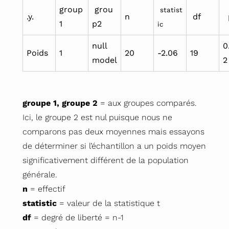
group
grou
statist
.y.
n
df
1
p2
ic
null
0
Poids
1
20
-2.06
19
model
2
groupe 1, groupe 2
= aux groupes comparés.
Ici, le groupe 2 est nul puisque nous ne
comparons pas deux moyennes mais essayons
de déterminer si l’échantillon a un poids moyen
significativement différent de la population
générale.
n
= effectif
statistic
= valeur de la statistique t
df
= degré de liberté = n-1