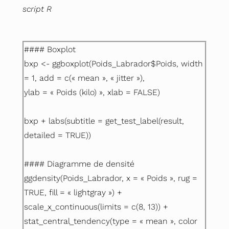
script R
#### Boxplot
bxp <- ggboxplot(
Poids_Labrador$Poids, width
= 1, add = c(« mean », « jitter »),
ylab = « Poids (kilo) », xlab = FALSE
)
bxp + labs(subtitle = get_test_label(result,
detailed = TRUE))
#### Diagramme de densité
ggdensity(Poids_Labrador, x = « Poids », rug =
TRUE, fill = « lightgray ») +
scale_x_continuous(limits = c(8, 13)) +
stat_central_tendency(type = « mean », color