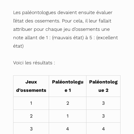
Les paléontologues devaient ensuite évaluer
l’état des ossements. Pour cela, il leur fallait
attribuer pour chaque jeu d’ossements une
note allant de 1 : (mauvais état) à 5 : (excellent
état)
Voici les résultats :
Jeux
Paléontologu
Paléontolog
d’ossements
e 1
ue 2
1
2
3
2
1
3
3
4
4