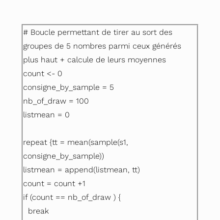
# Boucle permettant de tirer au sort des
groupes de 5 nombres parmi ceux générés
plus haut +
calcule de leurs moyennes
count <- 0
consigne_by_sample = 5
nb_of_draw = 100
l
istmean = 0
repeat {tt = mean(sample(s1,
consigne_by_sample))
listmean = append(listmean, tt)
count = count +1
if (count == nb_of_draw ) {
break