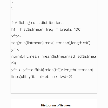
}
}
# Affichage des distributions
h1 = hist(listmean, freq=T, breaks=100)
xfit<-
seq(min(listmean),max(listmean),length=40)
yfit<-
norm(xfit,mean=mean(listmean),sd=sd(listmea
n))
yfit <- yfit*diff(h1$mids[1:2])*length(listmean)
lines(xfit, yfit, col= »blue », lwd=2)